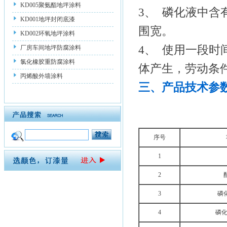
KD005聚氨酯地坪涂料
3、 磷化液中
KD001地坪封闭底漆
围宽。
KD002环氧地坪涂料
4、 使用一段
厂房车间地坪防腐涂料
氯化橡胶重防腐涂料
体产生，劳动条
丙烯酸外墙涂料
三、产品技术参
序号
1
2
3
磷
4
磷化