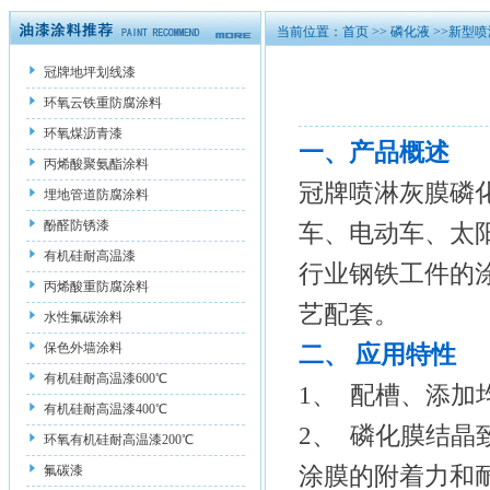
当前位置：
首页
>>
磷化液
>>新型
冠牌地坪划线漆
环氧云铁重防腐涂料
环氧煤沥青漆
一、产品概述
丙烯酸聚氨酯涂料
冠牌喷淋灰膜磷
埋地管道防腐涂料
酚醛防锈漆
车、电动车、太
有机硅耐高温漆
行业钢铁工件的
丙烯酸重防腐涂料
艺配套。
水性氟碳涂料
保色外墙涂料
二、
应用特性
有机硅耐高温漆600℃
1、 配槽、添
有机硅耐高温漆400℃
2、 磷化膜结
环氧有机硅耐高温漆200℃
氟碳漆
涂膜的附着力和