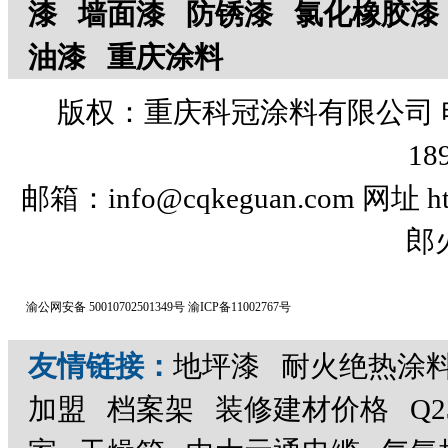
漆
墙面漆
防锈漆
氯化橡胶漆
油漆
重庆涂料
版权
：重庆科冠涂料有限公司 电话：
18
邮箱：info@cqkeguan.com 网址 
郎
渝公网安备 50010702501349号
渝ICP备11002767号
友情链接：
地坪漆
耐火绝热涂
加盟
档案架
装修建材价格
Q